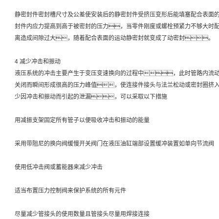
静密封件密封槽尺寸及公差使安装后的静密封件受挤压变形后能填塞配合表面
封件内应力提高到高于被密封的压力，当零件刚度或螺栓预紧力不够大时
离造成间隙过大，随着配合表面的运动静密封就变成了动密封。
4 减少冲击和振动
液压系统的冲击主要产生于变压变速换向的过程中，此时管路内流
关闭而瞬间形成很高的压力峰值，使连接件接头与法兰松动或密封圈挤
少因冲击和振动而引起的泄漏，可以采取以下措施
用减振支架固定所有管子以便吸收冲击和振动的能量
采用带阻尼的换向阀缓慢开关阀门在液压油缸端部设置缓冲装置如单向节流阀
使用低冲击阀或蓄能器来减少冲击
适当布置压力控制阀来保护系统的所有元件
尽量减少管接头的使用数量且管接头尽量用焊接连接