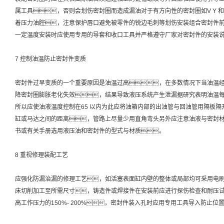
属工具，否则会划伤密封圈而造成漏油对于有方向性的密封圈如V Y 和
着压力油腔，注意保护唇口避免被零件的锐边毛刺等划伤安装组合密封件
一定温度安装时应使用专用的导套和收口工具并严格遵守厂家对密封件的安装
7 控制油温防止密封件变质
密封件过早变质的一个重要原因是油温过高，在多数情况下当油温经
降密封圈膨胀老化失效，结果导致液压系统产生泄漏据研究表明油温每
所以应使油液温度控制在65 以内为此应将油箱内部的出油管与回油管用隔板
缸或马达之间的距离，管路上尽量少用直角弯头另外应注意油液与密封
书或有关手册选用液压油和密封件的型式与材质。
8 重视修理装配工艺
应强化防漏治漏的修理工艺，如活塞表面缸内壁的整体或局部均可采用电
床切削加工至所需尺寸，铸造件或焊接件在安装前应进行探伤检查和耐压
高工作压力的150%- 200%，密封件装入孔时应用专用工具导入防止