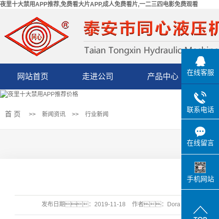
夜里十大禁用APP推荐,免费看大片APP,成人免费看片,一二三四电影免费观看
在线客服
网站首页
走进公司
产品中心
公司简介
成人免费看片
联系电话
首 页
>>
新闻资讯
>>
行业新闻
厂区场景
一二三四电影免费
荣誉资质
三维钻液压缸
观看
在线留言
设备展示
泵车液压缸
营业执照
桥梁移动液压缸
手机网站
机床用液压缸
发布日期：
2019-11-18
作者：
Dora
点击
矿山设备用液压缸