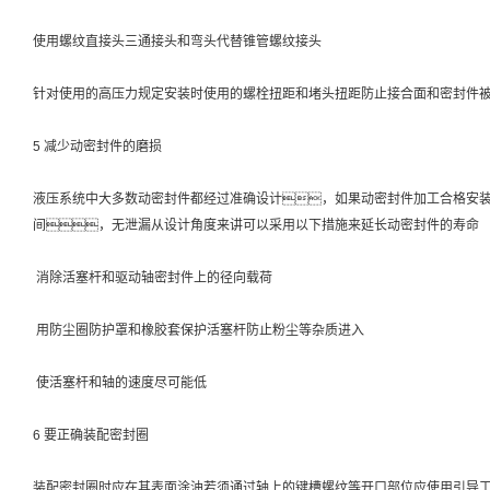
使用螺纹直接头三通接头和弯头代替锥管螺纹接头
针对使用的高压力规定安装时使用的螺栓扭距和堵头扭距防止接合面和密封件
5 减少动密封件的磨损
液压系统中大多数动密封件都经过准确设计，如果动密封件加工合格安
间，无泄漏从设计角度来讲可以采用以下措施来延长动密封件的寿命
消除活塞杆和驱动轴密封件上的径向载荷
用防尘圈防护罩和橡胶套保护活塞杆防止粉尘等杂质进入
使活塞杆和轴的速度尽可能低
6 要正确装配密封圈
装配密封圈时应在其表面涂油若须通过轴上的键槽螺纹等开口部位应使用引导