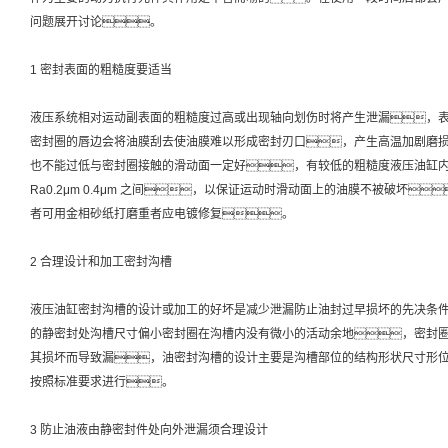
问题展开讨论。
1 密封表面的粗糙度要适当
液压系统相对运动副表面的粗糙度过高或出现轴向划伤时将产生泄漏，
密封圈的唇边会将油膜刮去使油膜难以形成密封刃口，产生高温加剧磨
也不能过低与密封圈接触的滑动面一定好，有较低的粗糙度液压油缸
Ra0.2μm 0.4μm 之间，以保证运动时滑动面上的油膜不被破坏
者可用金相砂纸打磨重者应电镀修复。
2 合理设计和加工密封沟槽
液压油缸密封沟槽的设计或加工的好坏是减少泄漏防止油封过早损坏的先决条
的静密封处沟槽尺寸偏小密封圈在沟槽内没有微小的活动余地，密封
其损坏而导致漏，油密封沟槽的设计主要是沟槽部位的结构形状尺寸形
按照标准要求进行。
3 防止油液由静密封件处向外泄漏须合理设计