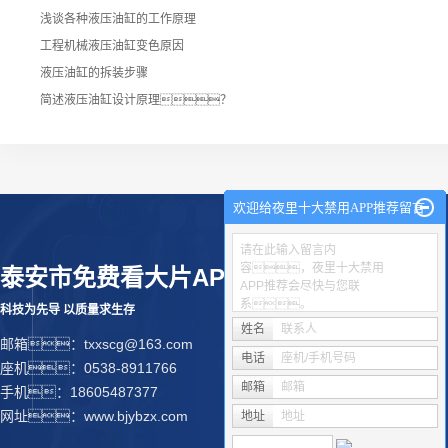
浅谈各种液压油缸的工作原理
工程机械液压油缸变色原因
液压油缸的拆装步骤
简述液压油缸设计原理？
欢迎给夜里十大禁用APP推荐留言
请在此输入留言内
容，夜里十大禁用
泰安市免费看大片APP
APP推荐会尽快与您联
系。
科技为先导 以质量求生存
姓名
联系人
邮箱：txxscg@163.com
电话
座机/手机号码
座机：0538-8911766
邮箱
邮箱
手机：18605487377
网址：www.bjybzx.com
地址
地址